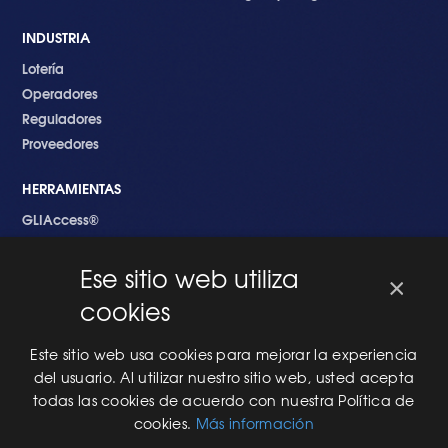
INDUSTRIA
Lotería
Operadores
Reguladores
Proveedores
HERRAMIENTAS
GLIAccess®
GLI Link®
Ese sitio web utiliza
×
EMPEZANDO
cookies
Nuevo en GLI
Nuevo Software
Este sitio web usa cookies para mejorar la experiencia
Una Nueva Máquina
del usuario. Al utilizar nuestro sitio web, usted acepta
Modificaciones al Software
todas las cookies de acuerdo con nuestra Política de
Modificaciones al Hardware
cookies.
Más información
Especificaciones Técnicas Para Las Pruebas del RNG