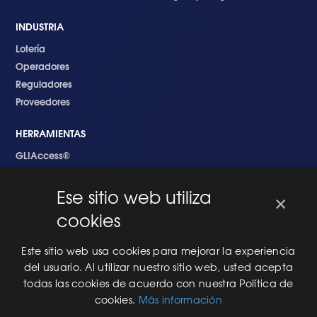
INDUSTRIA
Lotería
Operadores
Reguladores
Proveedores
HERRAMIENTAS
GLIAccess®
GLI Link®
Ese sitio web utiliza
×
EMPEZANDO
cookies
Nuevo en GLI
Nuevo Software
Este sitio web usa cookies para mejorar la experiencia
Una Nueva Máquina
del usuario. Al utilizar nuestro sitio web, usted acepta
Modificaciones al Software
todas las cookies de acuerdo con nuestra Política de
Modificaciones al Hardware
cookies.
Más información
Especificaciones Técnicas Para Las Pruebas del RNG