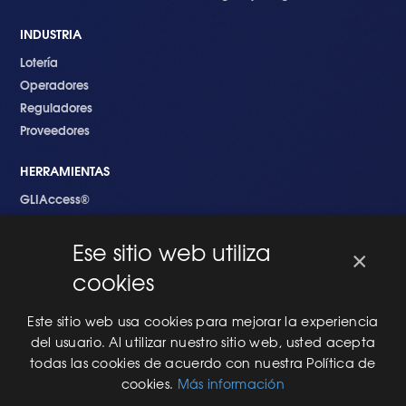
INDUSTRIA
Lotería
Operadores
Reguladores
Proveedores
HERRAMIENTAS
GLIAccess®
GLI Link®
Ese sitio web utiliza
×
EMPEZANDO
cookies
Nuevo en GLI
Nuevo Software
Este sitio web usa cookies para mejorar la experiencia
Una Nueva Máquina
del usuario. Al utilizar nuestro sitio web, usted acepta
Modificaciones al Software
todas las cookies de acuerdo con nuestra Política de
Modificaciones al Hardware
cookies.
Más información
Especificaciones Técnicas Para Las Pruebas del RNG