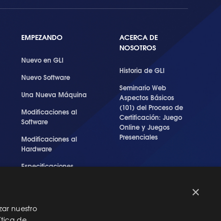
EMPEZANDO
ACERCA DE
NOSOTROS
Nuevo en GLI
Historia de GLI
Nuevo Software
Seminario Web
Una Nueva Máquina
Aspectos Básicos
(101) del Proceso de
Modificaciones al
Certificación: Juego
Software
Online y Juegos
Presenciales
Modificaciones al
Hardware
Especificaciones
Técnicas Para Las
Pruebas del RNG
×
zar nuestro
ítica de