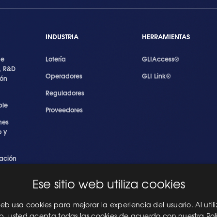
INDUSTRIA
HERRAMIENTAS
de
Lotería
GLIAccess®
, R&D
Operadores
GLI Link®
ión
Reguladores
ble
Proveedores
nes
 y
ación
s
Ese sitio web utiliza cookies
ridad
les
 web usa cookies para mejorar la experiencia del usuario. Al utili
eb, usted acepta todas las cookies de acuerdo con nuestra Pol