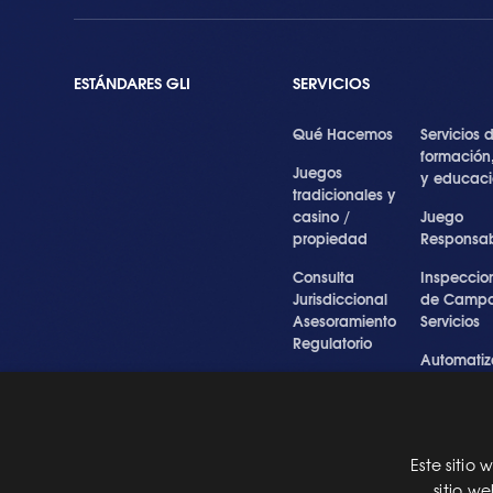
ESTÁNDARES GLI
SERVICIOS
Qué Hacemos
Servicios 
formación
Juegos
y educac
tradicionales y
casino /
Juego
propiedad
Responsa
Consulta
Inspeccio
Jurisdiccional
de Campo
Asesoramiento
Servicios
Regulatorio
Automatiz
Inspecciones
de Prueba
Testigo forense
Cibersegu
y experto
y Servicios
Profesiona
Este sitio
Pre Certification
sitio w