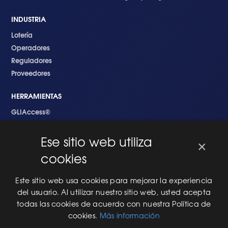
INDUSTRIA
Lotería
Operadores
Reguladores
Proveedores
HERRAMIENTAS
GLIAccess®
GLI Link®
Ese sitio web utiliza
×
EMPEZANDO
cookies
Nuevo en GLI
Nuevo Software
Este sitio web usa cookies para mejorar la experiencia
Una Nueva Máquina
del usuario. Al utilizar nuestro sitio web, usted acepta
Modificaciones al Software
todas las cookies de acuerdo con nuestra Política de
Modificaciones al Hardware
cookies.
Más información
Especificaciones Técnicas Para Las Pruebas del RNG