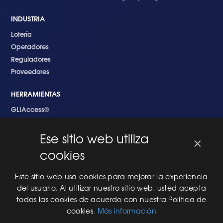
INDUSTRIA
Lotería
Operadores
Reguladores
Proveedores
HERRAMIENTAS
GLIAccess®
GLI Link®
Ese sitio web utiliza
×
EMPEZANDO
cookies
Nuevo en GLI
Nuevo Software
Este sitio web usa cookies para mejorar la experiencia
Una Nueva Máquina
del usuario. Al utilizar nuestro sitio web, usted acepta
Modificaciones al Software
todas las cookies de acuerdo con nuestra Política de
Modificaciones al Hardware
cookies.
Más información
Especificaciones Técnicas Para Las Pruebas del RNG