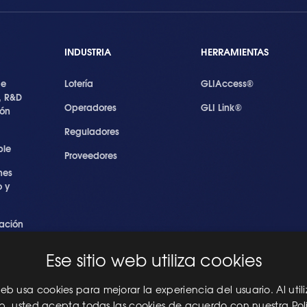
INDUSTRIA
HERRAMIENTAS
de
Lotería
GLIAccess®
, R&D
Operadores
GLI Link®
ión
Reguladores
ble
Proveedores
nes
 y
ación
s
Ese sitio web utiliza cookies
ridad
les
 web usa cookies para mejorar la experiencia del usuario. Al utili
eb, usted acepta todas las cookies de acuerdo con nuestra Pol