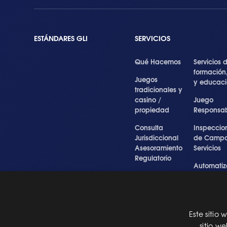
ESTÁNDARES GLI
SERVICIOS
Qué Hacemos
Servicios 
formación
Juegos
y educac
tradicionales y
casino /
Juego
propiedad
Responsa
Consulta
Inspeccio
Jurisdiccional
de Campo
Asesoramiento
Servicios
Regulatorio
Automatiz
Inspecciones
de Prueba
Testigo forense
Cibersegu
y experto
y Servicios
Profesiona
Este sitio
Pre Certification
sitio w