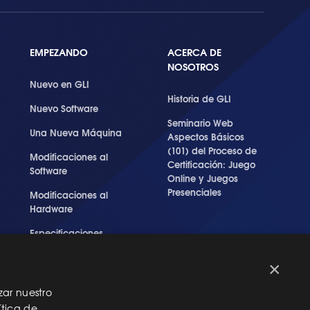
EMPEZANDO
ACERCA DE
NOSOTROS
Nuevo en GLI
Historia de GLI
Nuevo Software
Seminario Web
Una Nueva Máquina
Aspectos Básicos
(101) del Proceso de
Modificaciones al
Certificación: Juego
Software
Online y Juegos
Presenciales
Modificaciones al
Hardware
Especificaciones
Técnicas Para Las
Pruebas del RNG
×
zar nuestro
ítica de