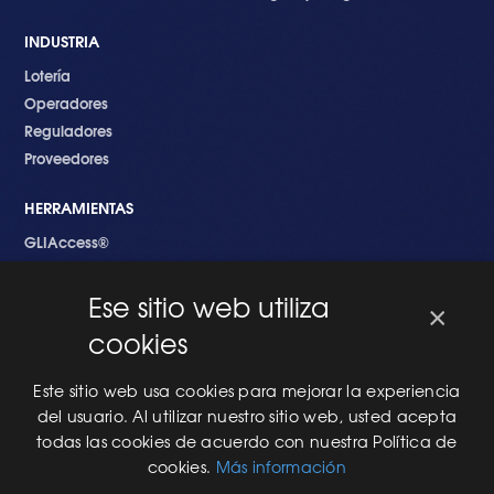
INDUSTRIA
Lotería
Operadores
Reguladores
Proveedores
HERRAMIENTAS
GLIAccess®
GLI Link®
Ese sitio web utiliza
×
EMPEZANDO
cookies
Nuevo en GLI
Nuevo Software
Este sitio web usa cookies para mejorar la experiencia
Una Nueva Máquina
del usuario. Al utilizar nuestro sitio web, usted acepta
Modificaciones al Software
todas las cookies de acuerdo con nuestra Política de
Modificaciones al Hardware
cookies.
Más información
Especificaciones Técnicas Para Las Pruebas del RNG