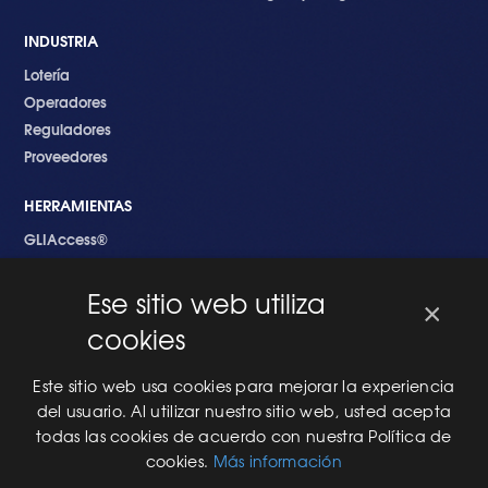
INDUSTRIA
Lotería
Operadores
Reguladores
Proveedores
HERRAMIENTAS
GLIAccess®
GLI Link®
Ese sitio web utiliza
×
EMPEZANDO
cookies
Nuevo en GLI
Nuevo Software
Este sitio web usa cookies para mejorar la experiencia
Una Nueva Máquina
del usuario. Al utilizar nuestro sitio web, usted acepta
Modificaciones al Software
todas las cookies de acuerdo con nuestra Política de
Modificaciones al Hardware
cookies.
Más información
Especificaciones Técnicas Para Las Pruebas del RNG