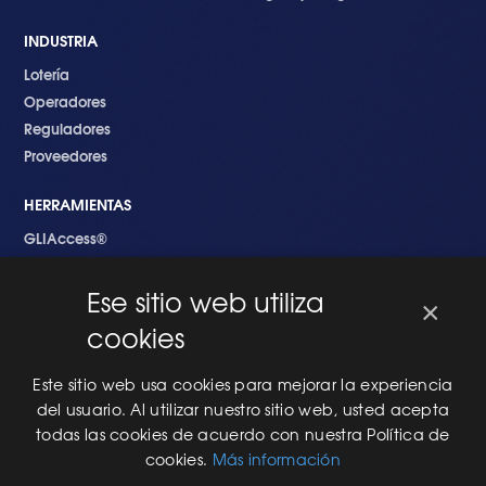
INDUSTRIA
Lotería
Operadores
Reguladores
Proveedores
HERRAMIENTAS
GLIAccess®
GLI Link®
Ese sitio web utiliza
×
EMPEZANDO
cookies
Nuevo en GLI
Nuevo Software
Este sitio web usa cookies para mejorar la experiencia
Una Nueva Máquina
del usuario. Al utilizar nuestro sitio web, usted acepta
Modificaciones al Software
todas las cookies de acuerdo con nuestra Política de
Modificaciones al Hardware
cookies.
Más información
Especificaciones Técnicas Para Las Pruebas del RNG