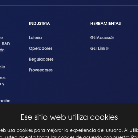
INDUSTRIA
HERRAMIENTAS
de
Lotería
GLIAccess®
, R&D
Operadores
GLI Link®
ión
Reguladores
ble
Proveedores
nes
 y
ación
s
Ese sitio web utiliza cookies
ridad
les
 web usa cookies para mejorar la experiencia del usuario. Al utili
eb, usted acepta todas las cookies de acuerdo con nuestra Pol