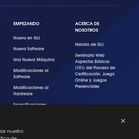
EMPEZANDO
ACERCA DE
NOSOTROS
Nuevo en GLI
Historia de GLI
Nuevo Software
Seminario Web
Una Nueva Máquina
Aspectos Básicos
(101) del Proceso de
Modificaciones al
Certificación: Juego
Software
Online y Juegos
Presenciales
Modificaciones al
Hardware
Especificaciones
Técnicas Para Las
Pruebas del RNG
×
zar nuestro
ítica de