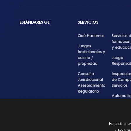
ESTÁNDARES GLI
SERVICIOS
Qué Hacemos
Servicios 
formación
Juegos
y educac
tradicionales y
casino /
Juego
propiedad
Responsa
Consulta
Inspeccio
Jurisdiccional
de Campo
Asesoramiento
Servicios
Regulatorio
Automatiz
Inspecciones
de Prueba
Testigo forense
Cibersegu
y experto
y Servicios
Profesiona
Este sitio
Pre Certification
sitio w