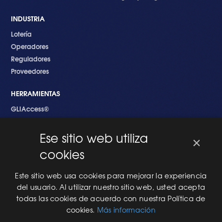
INDUSTRIA
Lotería
Operadores
Reguladores
Proveedores
HERRAMIENTAS
GLIAccess®
GLI Link®
Ese sitio web utiliza
×
EMPEZANDO
cookies
Nuevo en GLI
Nuevo Software
Este sitio web usa cookies para mejorar la experiencia
Una Nueva Máquina
del usuario. Al utilizar nuestro sitio web, usted acepta
Modificaciones al Software
todas las cookies de acuerdo con nuestra Política de
Modificaciones al Hardware
cookies.
Más información
Especificaciones Técnicas Para Las Pruebas del RNG