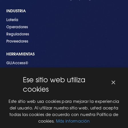
INDUSTRIA
Lotería
Operadores
Reguladores
Proveedores
HERRAMIENTAS
GLIAccess®
GLI Link®
Ese sitio web utiliza
×
EMPEZANDO
cookies
Nuevo en GLI
Nuevo Software
Este sitio web usa cookies para mejorar la experiencia
Una Nueva Máquina
del usuario. Al utilizar nuestro sitio web, usted acepta
Modificaciones al Software
todas las cookies de acuerdo con nuestra Política de
Modificaciones al Hardware
cookies.
Más información
Especificaciones Técnicas Para Las Pruebas del RNG