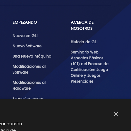
EMPEZANDO
ACERCA DE
NOSOTROS
Nuevo en GLI
Historia de GLI
Nuevo Software
Seminario Web
Una Nueva Máquina
Aspectos Básicos
(101) del Proceso de
Modificaciones al
Certificación: Juego
Software
Online y Juegos
Presenciales
Modificaciones al
Hardware
Especificaciones
Técnicas Para Las
Pruebas del RNG
×
zar nuestro
ítica de