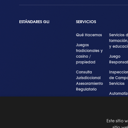
ESTÁNDARES GLI
SERVICIOS
Qué Hacemos
Servicios 
formación
Juegos
y educac
tradicionales y
casino /
Juego
propiedad
Responsa
Consulta
Inspeccio
Jurisdiccional
de Campo
Asesoramiento
Servicios
Regulatorio
Automatiz
Inspecciones
de Prueba
Testigo forense
Cibersegu
y experto
y Servicios
Profesiona
Este sitio
Pre Certification
sitio w