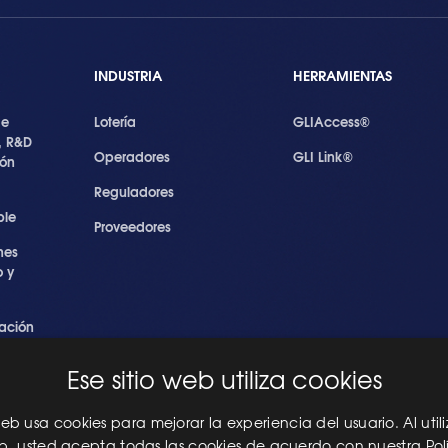
INDUSTRIA
HERRAMIENTAS
de
Lotería
GLIAccess®
, R&D
Operadores
GLI Link®
ión
Reguladores
ble
Proveedores
nes
 y
ación
s
Ese sitio web utiliza cookies
ridad
les
 web usa cookies para mejorar la experiencia del usuario. Al utili
eb, usted acepta todas las cookies de acuerdo con nuestra Pol