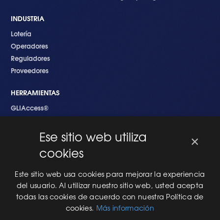
INDUSTRIA
Lotería
Operadores
Reguladores
Proveedores
HERRAMIENTAS
GLIAccess®
GLI Link®
Ese sitio web utiliza
×
EMPEZANDO
cookies
Nuevo en GLI
Nuevo Software
Este sitio web usa cookies para mejorar la experiencia
Una Nueva Máquina
del usuario. Al utilizar nuestro sitio web, usted acepta
Modificaciones al Software
todas las cookies de acuerdo con nuestra Política de
Modificaciones al Hardware
cookies.
Más información
Especificaciones Técnicas Para Las Pruebas del RNG