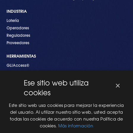
INDUSTRIA
Lotería
Operadores
Reguladores
Proveedores
HERRAMIENTAS
GLIAccess®
GLI Link®
Ese sitio web utiliza
×
EMPEZANDO
cookies
Nuevo en GLI
Nuevo Software
Este sitio web usa cookies para mejorar la experiencia
Una Nueva Máquina
del usuario. Al utilizar nuestro sitio web, usted acepta
Modificaciones al Software
todas las cookies de acuerdo con nuestra Política de
Modificaciones al Hardware
cookies.
Más información
Especificaciones Técnicas Para Las Pruebas del RNG