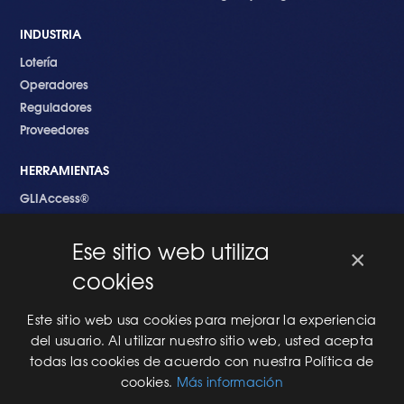
INDUSTRIA
Lotería
Operadores
Reguladores
Proveedores
HERRAMIENTAS
GLIAccess®
GLI Link®
Ese sitio web utiliza
×
EMPEZANDO
cookies
Nuevo en GLI
Nuevo Software
Este sitio web usa cookies para mejorar la experiencia
Una Nueva Máquina
del usuario. Al utilizar nuestro sitio web, usted acepta
Modificaciones al Software
todas las cookies de acuerdo con nuestra Política de
Modificaciones al Hardware
cookies.
Más información
Especificaciones Técnicas Para Las Pruebas del RNG