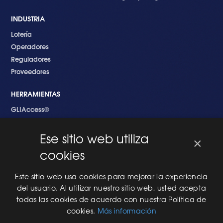
INDUSTRIA
Lotería
Operadores
Reguladores
Proveedores
HERRAMIENTAS
GLIAccess®
GLI Link®
Ese sitio web utiliza
×
EMPEZANDO
cookies
Nuevo en GLI
Nuevo Software
Este sitio web usa cookies para mejorar la experiencia
Una Nueva Máquina
del usuario. Al utilizar nuestro sitio web, usted acepta
Modificaciones al Software
todas las cookies de acuerdo con nuestra Política de
Modificaciones al Hardware
cookies.
Más información
Especificaciones Técnicas Para Las Pruebas del RNG