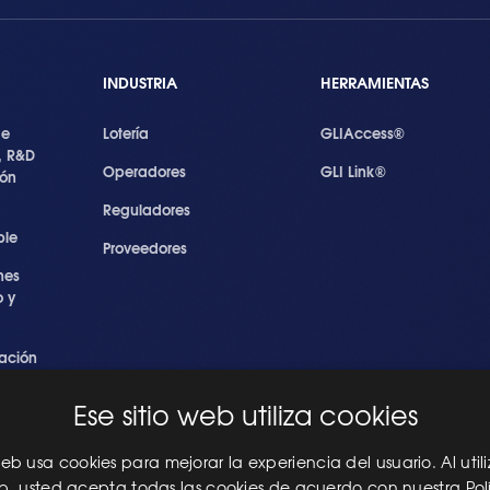
INDUSTRIA
HERRAMIENTAS
de
Lotería
GLIAccess®
, R&D
Operadores
GLI Link®
ión
Reguladores
ble
Proveedores
nes
 y
ación
s
Ese sitio web utiliza cookies
ridad
les
 web usa cookies para mejorar la experiencia del usuario. Al utili
eb, usted acepta todas las cookies de acuerdo con nuestra Pol