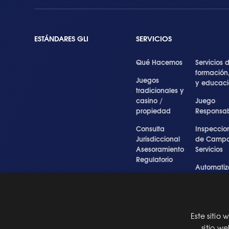
ESTÁNDARES GLI
SERVICIOS
Qué Hacemos
Servicios 
formación
Juegos
y educac
tradicionales y
casino /
Juego
propiedad
Responsa
Consulta
Inspeccio
Jurisdiccional
de Campo
Asesoramiento
Servicios
Regulatorio
Automatiz
Inspecciones
de Prueba
Testigo forense
Cibersegu
y experto
y Servicios
Profesiona
Este sitio
Pre Certification
sitio w