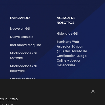
EMPEZANDO
ACERCA DE
NOSOTROS
Nuevo en GLI
Historia de GLI
Nuevo Software
Seminario Web
Una Nueva Máquina
Aspectos Básicos
(101) del Proceso de
Modificaciones al
Certificación: Juego
Software
Online y Juegos
Presenciales
Modificaciones al
Hardware
Especificaciones
Técnicas Para Las
Pruebas del RNG
×
zar nuestro
ítica de