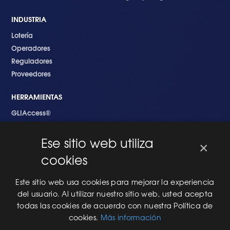
INDUSTRIA
Lotería
Operadores
Reguladores
Proveedores
HERRAMIENTAS
GLIAccess®
GLI Link®
Ese sitio web utiliza
×
EMPEZANDO
cookies
Nuevo en GLI
Nuevo Software
Este sitio web usa cookies para mejorar la experiencia
Una Nueva Máquina
del usuario. Al utilizar nuestro sitio web, usted acepta
Modificaciones al Software
todas las cookies de acuerdo con nuestra Política de
Modificaciones al Hardware
cookies.
Más información
Especificaciones Técnicas Para Las Pruebas del RNG