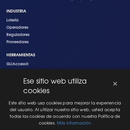
INDUSTRIA
Lotería
Operadores
Reguladores
Proveedores
HERRAMIENTAS
GLIAccess®
GLI Link®
Ese sitio web utiliza
×
EMPEZANDO
cookies
Nuevo en GLI
Nuevo Software
Este sitio web usa cookies para mejorar la experiencia
Una Nueva Máquina
del usuario. Al utilizar nuestro sitio web, usted acepta
Modificaciones al Software
todas las cookies de acuerdo con nuestra Política de
Modificaciones al Hardware
cookies.
Más información
Especificaciones Técnicas Para Las Pruebas del RNG