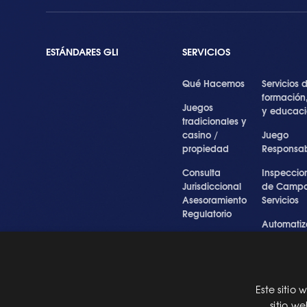
ESTÁNDARES GLI
SERVICIOS
Qué Hacemos
Servicios 
formación
Juegos
y educac
tradicionales y
casino /
Juego
propiedad
Responsa
Consulta
Inspeccio
Jurisdiccional
de Campo
Asesoramiento
Servicios
Regulatorio
Automatiz
Inspecciones
de Prueba
Testigo forense
Cibersegu
y experto
y Servicios
Profesiona
Este sitio
Pre Certification
sitio w