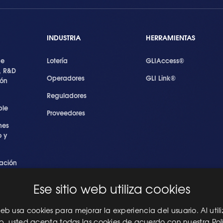
INDUSTRIA
HERRAMIENTAS
de
Lotería
GLIAccess®
, R&D
Operadores
GLI Link®
ión
Reguladores
ble
Proveedores
nes
 y
ación
s
Ese sitio web utiliza cookies
ridad
les
 web usa cookies para mejorar la experiencia del usuario. Al utili
eb, usted acepta todas las cookies de acuerdo con nuestra Pol