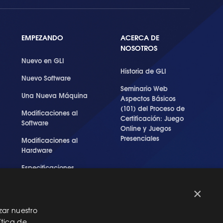
EMPEZANDO
ACERCA DE
NOSOTROS
Nuevo en GLI
Historia de GLI
Nuevo Software
Seminario Web
Una Nueva Máquina
Aspectos Básicos
(101) del Proceso de
Modificaciones al
Certificación: Juego
Software
Online y Juegos
Presenciales
Modificaciones al
Hardware
Especificaciones
Técnicas Para Las
Pruebas del RNG
×
zar nuestro
ítica de