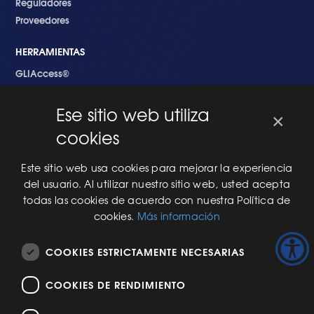
Reguladores
Proveedores
HERRAMIENTAS
GLIAccess®
GLI Link®
Ese sitio web utiliza
×
EMPEZANDO
cookies
Nuevo en GLI
Nuevo Software
Este sitio web usa cookies para mejorar la experiencia
Una Nueva Máquina
del usuario. Al utilizar nuestro sitio web, usted acepta
Modificaciones al Software
todas las cookies de acuerdo con nuestra Política de
Modificaciones al Hardware
cookies.
Más información
Especificaciones Técnicas Para Las Pruebas del RNG
COOKIES ESTRICTAMENTE NECESARIAS
ACERCA DE NOSOTROS
COOKIES DE RENDIMIENTO
Historia de GLI
Seminario Web Aspectos Básicos (101) del Proceso de